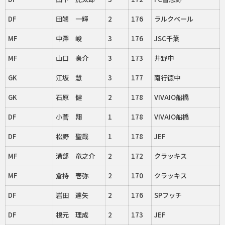
DF
田端 一輝
2
176
ラルクベール
MF
中澤 峻
3
176
JSC千葉
MF
山口 豪介
3
173
井野中
GK
江坂 慧
3
177
南行徳中
GK
石原 健
2
178
VIVAIO船橋
DF
小菅 翔
1
178
VIVAIO船橋
DF
松野 聖哉
1
178
JEF
MF
溝部 竜之介
2
172
クラッキス
MF
倉持 壱弥
2
170
クラッキス
DF
岩田 達矢
2
176
SPフッチ
DF
根元 理成
2
173
JEF