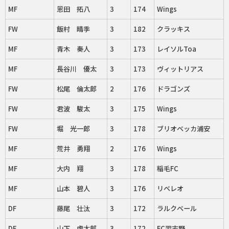
MF
恩田 拓八
3
174
Wings
FW
飯村 晴季
3
182
クラッキス
MF
青木 奏人
3
173
レイソルToa
MF
長谷川 優太
3
173
ヴィットリアス
FW
松尾 倫太郎
2
176
ドラゴンズ
FW
君波 駿太
3
175
Wings
FW
堀 光一郎
3
178
ブリオベッカ浦安
MF
荒井 勇翔
2
176
Wings
MF
大内 翔
3
178
稲毛FC
MF
山本 碧人
3
176
リベレオ
DF
藤尾 壮汰
3
172
ラルクベール
DF
山下 虎太郎
3
172
FC習志野