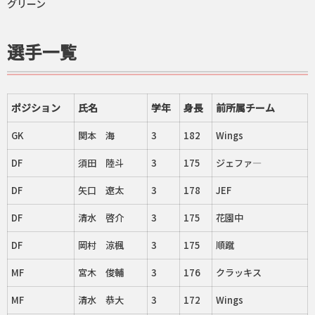
グリーン
選手一覧
ポジション
氏名
学年
身長
前所属チーム
GK
関本 海
3
182
Wings
DF
須田 陸斗
3
175
ジェファ―
DF
矢口 遼太
3
178
JEF
DF
清水 啓介
3
175
花園中
DF
岡村 涼楓
3
175
順蹴
MF
宮木 俊輔
3
176
クラッキス
MF
清水 恭大
3
172
Wings