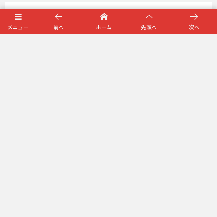
メニュー
前へ
ホーム
先頭へ
次へ
URL
次回のコメントで使用するためブラウザーに自分の名前、メールアド
レス、サイトを保存する。
プライバシーポリシー