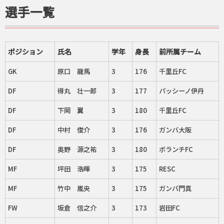
選手一覧
ポジション
氏名
学年
身長
前所属チーム
GK
原口 龍馬
3
176
千里丘FC
DF
得丸 壮一郎
3
177
パッシーノ伊丹
DF
下岡 翼
3
180
千里丘FC
DF
中村 俊介
3
176
ガンバ大阪
DF
奥野 源之祐
3
180
ボランチFC
MF
坪田 浩暉
3
175
RESC
MF
竹中 嵐央
3
175
ガンバ門真
FW
坂倉 信之介
3
173
岩田FC