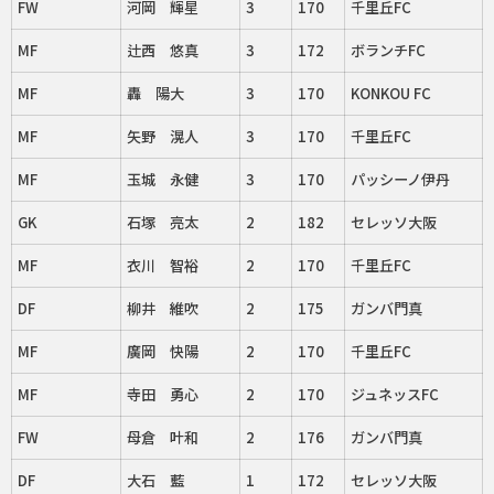
FW
河岡 輝星
3
170
千里丘FC
MF
辻西 悠真
3
172
ボランチFC
MF
轟 陽大
3
170
KONKOU FC
MF
矢野 滉人
3
170
千里丘FC
MF
玉城 永健
3
170
パッシーノ伊丹
GK
石塚 亮太
2
182
セレッソ大阪
MF
衣川 智裕
2
170
千里丘FC
DF
柳井 維吹
2
175
ガンバ門真
MF
廣岡 快陽
2
170
千里丘FC
MF
寺田 勇心
2
170
ジュネッスFC
FW
母倉 叶和
2
176
ガンバ門真
DF
大石 藍
1
172
セレッソ大阪